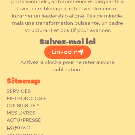
professionnels., entrepreneurs et dirigeants à
lever leurs blocages, retrouver du sens et
incarner un leadership aligné. Pas de miracle,
mais une transformation puissante, un cadre
structurant et positif pour avancer.
Suivez-moi ici
LinkedIn
Activez la cloche pour ne rater aucune
publication !
Sitemap
SERVICES
MÉTHODOLOGIE
QUI SUIS-JE ?
MES LIVRES
ACTU/PRESSE
CONTACT
FAQ